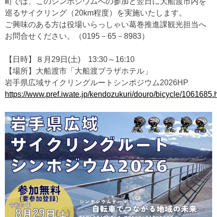
町では、このシンポジウムへの参加と翌日に大船渡市内を
巡るサイクリング（20km程度）を実施いたします。
ご興味のある方は役場いらっしゃい葛巻推進課観光担当へ
お問合せください。（0195－65－8983）
【日時】８月29日(土) 13:30～16:10
【場所】大船渡市「大船渡プラザホテル」
岩手県広域サイクリングルートシンポジウム2026HP
https://www.pref.iwate.jp/kendozukuri/douro/bicycle/1061685.