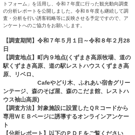
トフォーム」を活用し、令和７年度に行った観光動向調査
の分析レポートを公開しました。令和８年度も継続して調
査・分析を行い誘客戦略等に反映させる予定ですので、ア
ンケートへのご協力をお願いします。
【調査期間】令和７年５月１日～令和８年２月28
日
【調査地点】町内９地点(くずまき高原牧場、道の
駅くずまき高原、道の駅レストハウスくずまき高
原、リベロ、
Cafeやどり木、ふれあい宿舎グリー
ンテージ、森のそば屋、森のこだま館、レストハ
ウス袖山高原)
【調査方法】対象施設に設置したＱＲコードから
専用ＷＥＢページに誘導するオンラインアンケー
ト
【分析レポート】以下のＰＤＦをご覧ください