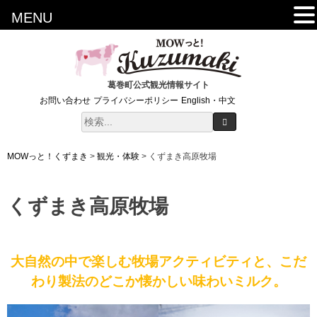
MENU
葛巻町公式観光情報サイト
お問い合わせ
プライバシーポリシー
English・中文
MOWっと！くずまき
>
観光・体験
>
くずまき高原牧場
くずまき高原牧場
大自然の中で楽しむ
牧場アクティビティ
と、こだ
わり製法のどこか懐かしい
味わいミルク
。