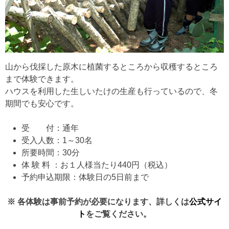
山から伐採した原木に植菌するところから収穫するところ
まで体験できます。
ハウスを利用した生しいたけの生産も行っているので、冬
期間でも安心です。
受 付：通年
受入人数：1～30名
所要時間：30分
体 験 料 ：お１人様当たり440円（税込）
予約申込期限：体験日の5日前まで
※ 各体験は事前予約が必要になります、詳しくは
公式サイ
ト
をご覧ください。