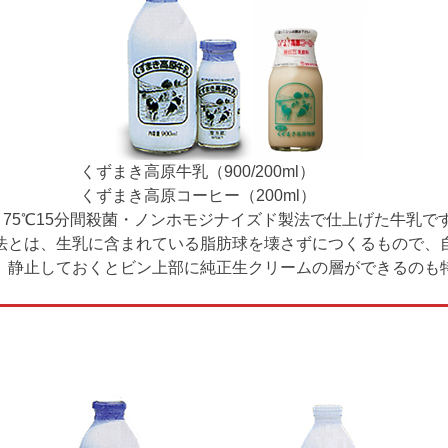
くずまき高原牛乳（900/200ml）
くずまき高原コーヒー（200ml）
、75℃15分間殺菌・ノンホモジナイズド製法で仕上げた牛乳で
法とは、生乳に含まれている脂肪球を壊さずにつくるもので、
。静止しておくとビン上部に純正生クリームの層ができるのも