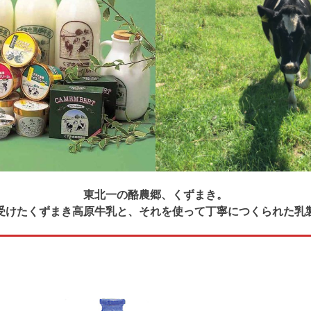
東北一の酪農郷、くずまき。
受けた
くずまき高原牛乳
と、それを使って丁寧につくられた
乳