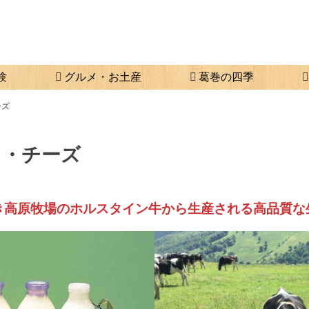
験
グルメ・お土産
葛巻の四季
ーズ
ト・チーズ
き高原牧場のホルスタイン牛から生産される高品質な