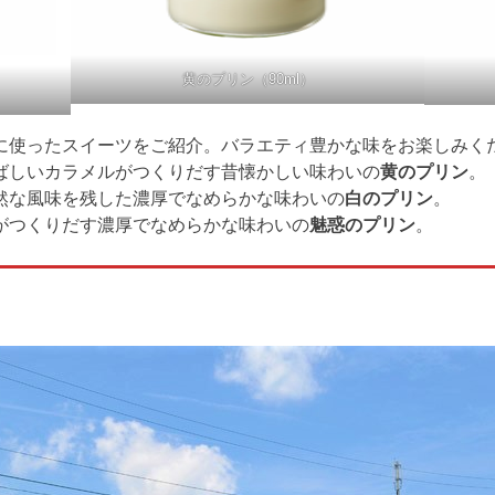
黄のプリン（90ml）
に使ったスイーツをご紹介。バラエティ豊かな味をお楽しみく
ばしいカラメルがつくりだす昔懐かしい味わいの
黄のプリン
。
然な風味を残した濃厚でなめらかな味わいの
白のプリン
。
がつくりだす濃厚でなめらかな味わいの
魅惑のプリン
。