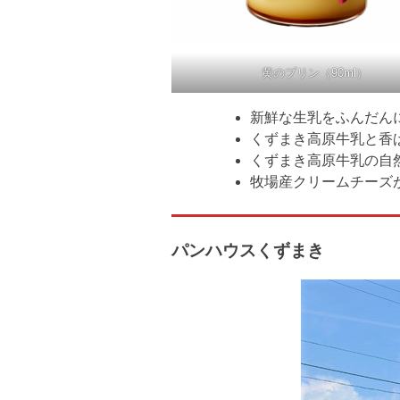
黄のプリン（90ml）
新鮮な生乳をふんだん
くずまき高原牛乳と香
くずまき高原牛乳の自
牧場産クリームチーズ
パンハウスくずまき