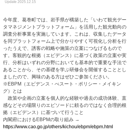
Update 2025.12.15
今年度、葛巻町では、岩手県が構築した「いわて観光デー
タマネジメントプラットフォーム」を活用した観光動向の
調査分析事業を実施しています。これは、収集したデータ
を同プラットフォーム上で分かりやすく可視化し分析を行
ったうえで、誘客の戦略や施策の立案につなげるもので
す。客観的な根拠（エビデンス）に基づく政策の立案や実
行、分析はいずれの分野においても基本的で重要な手法で
あることから、その基礎を学ぶ研修会を開催することとし
ましたので、興味のある方はぜひご参加ください。
※EBPM（エビデンス・べスート・ポリシー・メイキン
グ）とは
政策や企画の立案を個人的な経験や過去の成功体験、直
感などその場限りのエピソードに頼るのではなく合理的根
拠（エビデンス）に基づいて行うこと
内閣府におけるEBPMの取り組み →
https://www.cao.go.jp/others/kichou/ebpm/ebpm.html