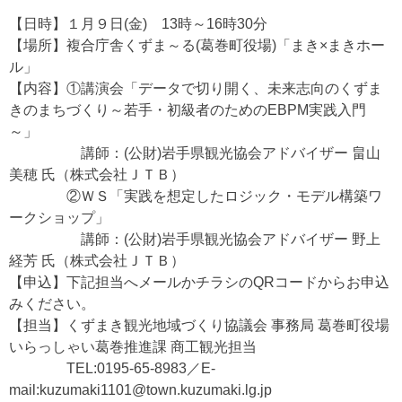
【日時】１月９日(金) 13時～16時30分
【場所】複合庁舎くずま～る(葛巻町役場)「まき×まきホー
ル」
【内容】①講演会「データで切り開く、未来志向のくずま
きのまちづくり～若手・初級者のためのEBPM実践入門
～」
講師：(公財)岩手県観光協会アドバイザー 畠山
美穂 氏（株式会社ＪＴＢ）
②ＷＳ「実践を想定したロジック・モデル構築ワ
ークショップ」
講師：(公財)岩手県観光協会アドバイザー 野上
経芳 氏（株式会社ＪＴＢ）
【申込】下記担当へメールかチラシのQRコードからお申込
みください。
【担当】くずまき観光地域づくり協議会 事務局 葛巻町役場
いらっしゃい葛巻推進課 商工観光担当
TEL:0195‐65‐8983／E-
mail:kuzumaki1101@town.kuzumaki.lg.jp