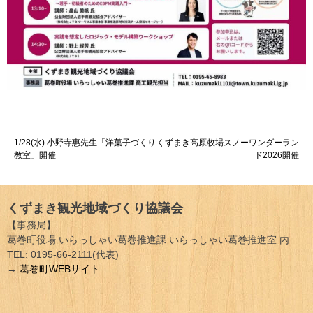
投
1/28(水) 小野寺惠先生「洋菓子づくり
くずまき高原牧場スノーワンダーラン
教室」開催
ド2026開催
稿
ナ
くずまき観光地域づくり協議会
ビ
【事務局】
ゲ
葛巻町役場 いらっしゃい葛巻推進課 いらっしゃい葛巻推進室 内
TEL: 0195-66-2111(代表)
ー
→
葛巻町WEBサイト
シ