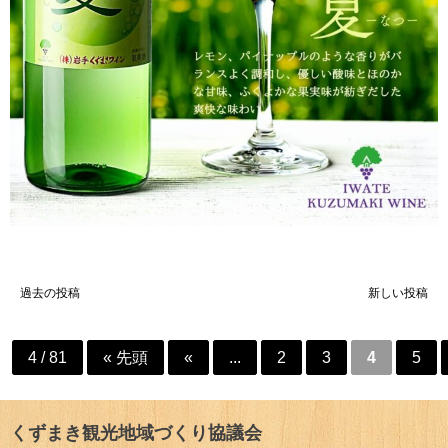
投
過去の投稿
新しい投稿
稿
ナ
4 / 81
« 先頭
«
...
2
3
4
5
ビ
ゲ
くずまき観光地域づくり協議会