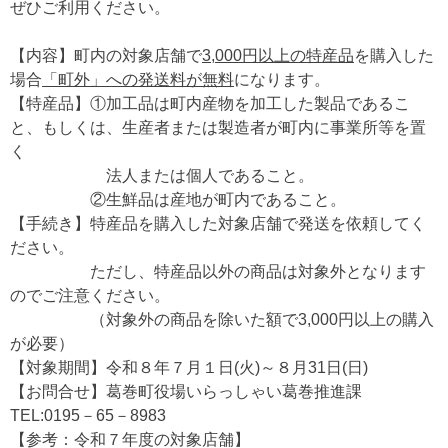
ぜひご利用ください。
【内容】町内の対象店舗で
3,000円以上の特産品
を購入した
場合
「町外」への発送料が無料
になります。
【特産品】①加工品は町内産物を加工した製品であるこ
と、もしくは、生産者または製造者が町内に事業所等を置
く
法人または個人であること。
②生鮮品は産地が町内であること。
【手続き】特産品を購入した対象店舗で発送を依頼してく
ださい。
ただし、特産品以外の商品は対象外となります
のでご注意ください。
（対象外の商品を除いた額で3,000円以上の購入
が必要）
【対象期間】令和８年７月１日(火)～８月31日(日)
【お問合せ】葛巻町役場いらっしゃい葛巻推進課
TEL:0195－65－8983
【参考：令和７年度の対象店舗】