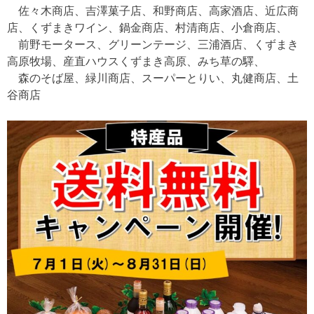
佐々木商店、吉澤菓子店、和野商店、高家酒店、近広商
店、くずまきワイン、鍋金商店、村清商店、小倉商店、
前野モータース、グリーンテージ、三浦酒店、くずまき
高原牧場、産直ハウスくずまき高原、みち草の驛、
森のそば屋、緑川商店、スーパーとりい、丸健商店、土
谷商店