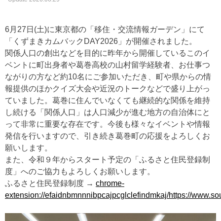
6月27日(土)に東京都の「移住・交流情報ガーデン」にて
「くずまきカムバックDAY2026」が開催されました。
関係人口の創出などを目的に昨年から開催しているこのイ
ベントに町出身者や葛巻高校の山村留学経験者、お仕事つ
ながりの方など約10名にご参加いただき、町や県からの情
報提供のほかクイズ大会や近況のトークなどで盛り上がっ
ていました。葛巻に住んでいなくても継続的な関係を維持
し続ける「関係人口」は人口減少が進む地方の自治体にと
って非常に重要な存在です。今後も様々なイベントや情報
発信を行いますので、引き続き葛巻町の応援をよろしくお
願いします。
また、令和９年からスタート予定の「ふるさと住民登録制
度」へのご協力もよろしくお願いします。
ふるさと住民登録制度 →
chrome-
extension://efaidnbmnnnibpcajpcglclefindmkaj/https://www.s