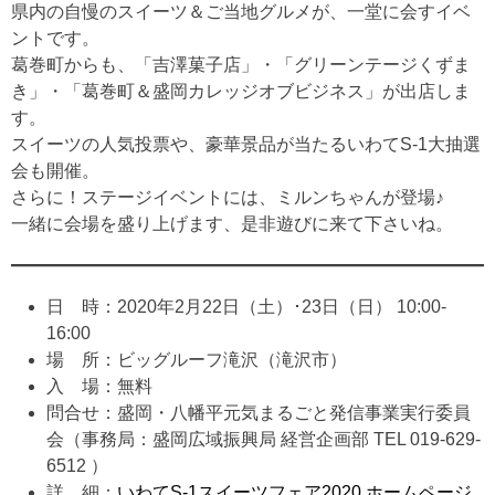
県内の自慢のスイーツ＆ご当地グルメが、一堂に会すイベ
ントです。
葛巻町からも、「吉澤菓子店」・「グリーンテージくずま
き」・「葛巻町＆盛岡カレッジオブビジネス」が出店しま
す。
スイーツの人気投票や、豪華景品が当たるいわてS-1大抽選
会も開催。
さらに！ステージイベントには、ミルンちゃんが登場♪
一緒に会場を盛り上げます、是非遊びに来て下さいね。
日 時：2020年2月22日（土）･23日（日） 10:00-
16:00
場 所：ビッグルーフ滝沢（滝沢市）
入 場：無料
問合せ：盛岡・八幡平元気まるごと発信事業実行委員
会（事務局：盛岡広域振興局 経営企画部 TEL 019-629-
6512 ）
詳 細：
いわてS-1スイーツフェア2020 ホームページ