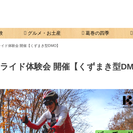
験
グルメ・お土産
葛巻の四季
イド体験会 開催【くずまき型DMO】
ライド体験会 開催【くずまき型DM