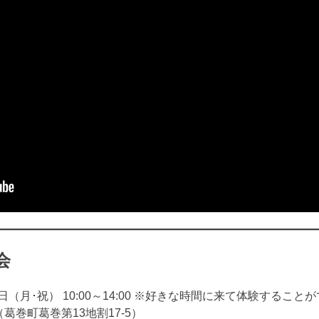
会
日（月･祝） 10:00～14:00 ※好きな時間に来て体験すること
（葛巻町葛巻第13地割17-5）