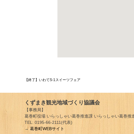
投
【終了】いわてS-1スイーツフェア
稿
ナ
くずまき観光地域づくり協議会
ビ
【事務局】
葛巻町役場 いらっしゃい葛巻推進課 いらっしゃい葛巻推進
ゲ
TEL: 0195-66-2111(代表)
→
葛巻町WEBサイト
ー