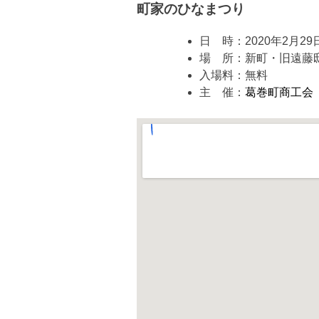
町家のひなまつり
日 時：2020年2月29日
場 所：新町・旧遠藤邸
入場料：無料
主 催：
葛巻町商工会