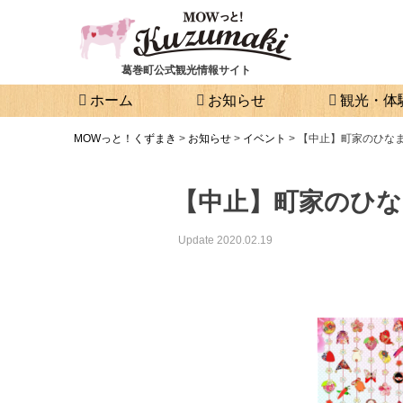
葛巻町公式観光情報サイト
ホーム
お知らせ
観光・体
MOWっと！くずまき
>
お知らせ
>
イベント
>
【中止】町家のひな
【中止】町家のひ
Update 2020.02.19