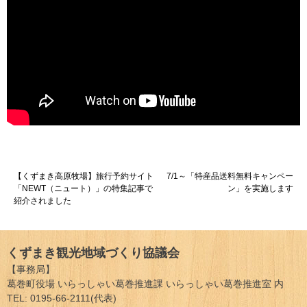
投
【くずまき高原牧場】旅行予約サイト
7/1～「特産品送料無料キャンペー
「NEWT（ニュート）」の特集記事で
ン」を実施します
稿
紹介されました
ナ
ビ
くずまき観光地域づくり協議会
ゲ
【事務局】
葛巻町役場 いらっしゃい葛巻推進課 いらっしゃい葛巻推進室 内
ー
TEL: 0195-66-2111(代表)