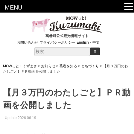
MENU
葛巻町公式観光情報サイト
お問い合わせ
プライバシーポリシー
English・中文
MOWっと！くずまき
>
お知らせ
>
葛巻を知る
>
まちづくり
>
【月３万円のわ
たしごと】ＰＲ動画を公開しました
【月３万円のわたしごと】ＰＲ動
画を公開しました
Update 2026.06.19