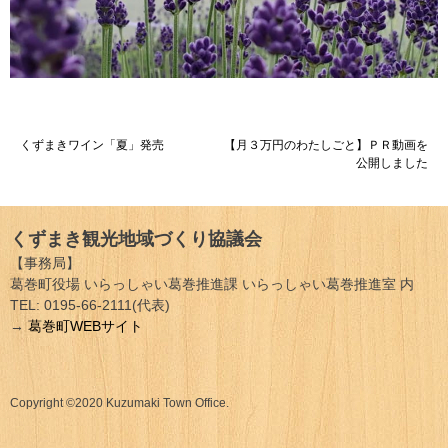
投
くずまきワイン「夏」発売
【月３万円のわたしごと】ＰＲ動画を
公開しました
稿
ナ
くずまき観光地域づくり協議会
ビ
【事務局】
ゲ
葛巻町役場 いらっしゃい葛巻推進課 いらっしゃい葛巻推進室 内
TEL: 0195-66-2111(代表)
ー
→
葛巻町WEBサイト
シ
ョ
Copyright ©2020 Kuzumaki Town Office.
ン