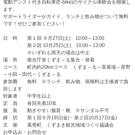
電動アシスト付き自転車(E-bike)のサイクル体験会を開催し
ます。
サポートライダーがガイド、ランチと飲み物がついて無料
です！ぜひご参加ください！
日 時 第１回 ９月27日(土) 10:00～13:00
第２回 10月25日(土) 10:00～13:00
※いずれも雨天の場合は中止
場 所 複合庁舎くずま～る集合・発着
コース 町内約20kmコース くずま～る～茶屋場～星野
～小田～田代～くずま～る
参加費 無料 ※ランチ、飲み物、保険料は主催者で負
担します
対象者 中学生以上
定 員 各回先着10名
服 装 動きやすい服装・靴 ※サンダル不可
締 切 第１回９月19日(金)・第２回10月17日(金)
主 催 葛巻町、くずまき観光地域づくり協議会
お申込み・お問合せ