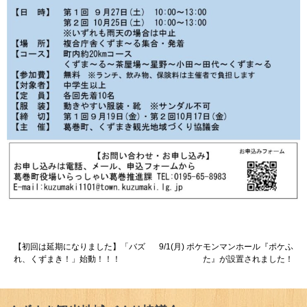
投
【初回は延期になりました】「バズ
9/1(月) ポケモンマンホール『ポケふ
れ、くずまき！」始動！！！
た』が設置されました！
稿
ナ