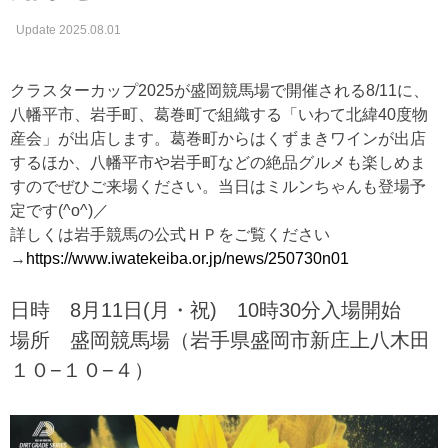
Update 2025.08.01
クラスターカップ2025が盛岡競馬場で開催される8/11に、
八幡平市、岩手町、葛巻町で組織する「いわて北緯40度物
産会」が出店します。葛巻町からはくずまきワインが出店
するほか、八幡平市や岩手町などの絶品グルメも楽しめま
すのでぜひご来場ください。当日はミルンちゃんも登場予
定です(^o^)／
詳しくは岩手競馬の公式ＨＰをご覧ください
→
https://www.iwatekeiba.or.jp/news/250730n01
日時 8月11日(月・祝) 10時30分入場開始
場所 盛岡競馬場（岩手県盛岡市新庄上八木田
１０−１０−４）