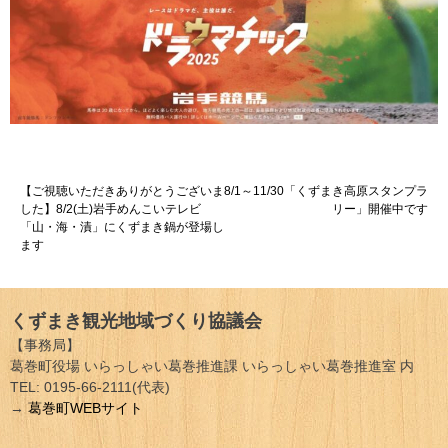
投
【ご視聴いただきありがとうございま
8/1～11/30「くずまき高原スタンプラ
した】8/2(土)岩手めんこいテレビ
リー」開催中です
稿
「山・海・漬」にくずまき鍋が登場し
ます
ナ
ビ
くずまき観光地域づくり協議会
ゲ
【事務局】
ー
葛巻町役場 いらっしゃい葛巻推進課 いらっしゃい葛巻推進室 内
TEL: 0195-66-2111(代表)
シ
→
葛巻町WEBサイト
ョ