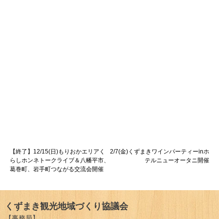
投
【終了】12/15(日)もりおかエリアく
2/7(金)くずまきワインパーティーinホ
らしホンネトークライブ＆八幡平市、
テルニューオータニ開催
稿
葛巻町、岩手町つながる交流会開催
ナ
ビ
くずまき観光地域づくり協議会
【事務局】