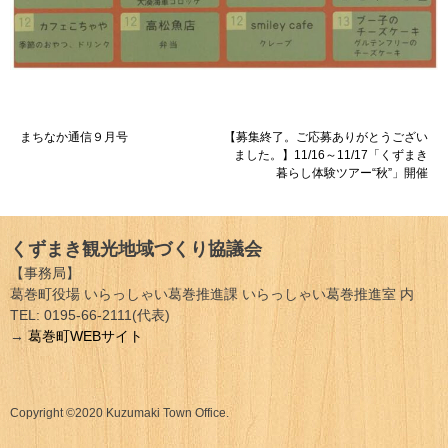
投
まちなか通信９月号
【募集終了。ご応募ありがとうござい
ました。】11/16～11/17「くずまき
稿
暮らし体験ツアー“秋”」開催
ナ
ビ
くずまき観光地域づくり協議会
ゲ
【事務局】
葛巻町役場 いらっしゃい葛巻推進課 いらっしゃい葛巻推進室 内
ー
TEL: 0195-66-2111(代表)
→
葛巻町WEBサイト
シ
ョ
Copyright ©2020 Kuzumaki Town Office.
ン