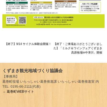
投
【終了】9/14 サイクル体験会開催！
【終了・ご来場ありがとうございまし
た】「ミルク＆ワインフェアくずまき
稿
高原牧場in中津川」開催
ナ
ビ
くずまき観光地域づくり協議会
ゲ
【事務局】
葛巻町役場 いらっしゃい葛巻推進課 いらっしゃい葛巻推進室 内
ー
TEL: 0195-66-2111(代表)
→
葛巻町WEBサイト
シ
ョ