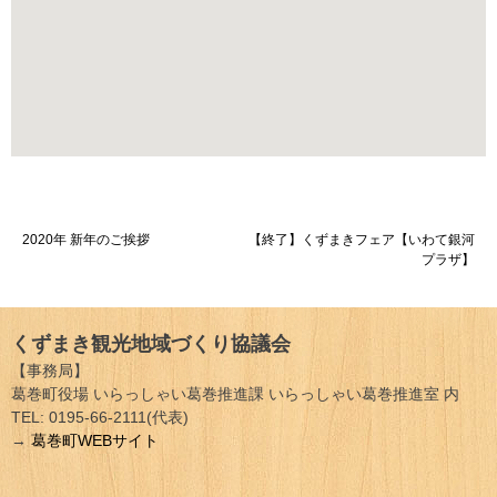
投
2020年 新年のご挨拶
【終了】くずまきフェア【いわて銀河
プラザ】
稿
ナ
くずまき観光地域づくり協議会
ビ
【事務局】
ゲ
葛巻町役場 いらっしゃい葛巻推進課 いらっしゃい葛巻推進室 内
TEL: 0195-66-2111(代表)
ー
→
葛巻町WEBサイト
シ