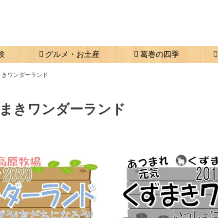
験
グルメ・お土産
葛巻の四季
まきワンダーランド
ずまきワンダーランド