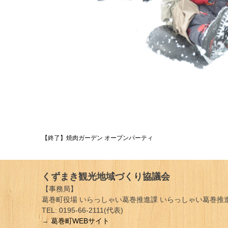
投
【終了】焼肉ガーデン オープンパーティ
稿
ナ
くずまき観光地域づくり協議会
ビ
【事務局】
葛巻町役場 いらっしゃい葛巻推進課 いらっしゃい葛巻推進
ゲ
TEL: 0195-66-2111(代表)
→
葛巻町WEBサイト