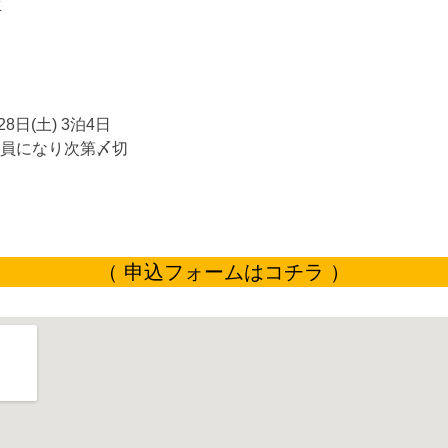
生
8日(土) 3泊4日
～定員になり次第〆切
（ 申込フォームはコチラ ）