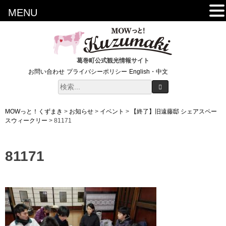
MENU
葛巻町公式観光情報サイト
お問い合わせ
プライバシーポリシー
English・中文
MOWっと！くずまき
>
お知らせ
>
イベント
>
【終了】旧遠藤邸 シェアスペー
スウィークリー
>
81171
81171