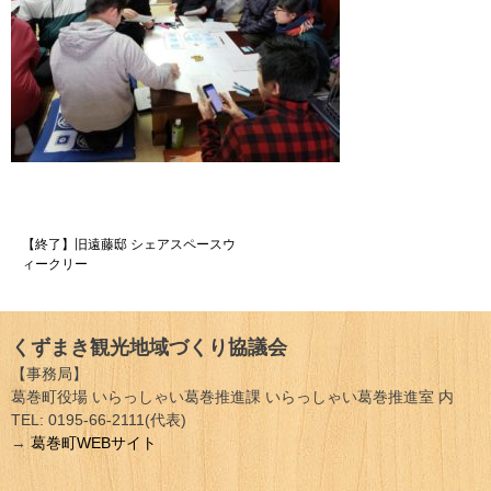
投
【終了】旧遠藤邸 シェアスペースウ
ィークリー
稿
ナ
くずまき観光地域づくり協議会
ビ
【事務局】
ゲ
葛巻町役場 いらっしゃい葛巻推進課 いらっしゃい葛巻推進室 内
TEL: 0195-66-2111(代表)
ー
→
葛巻町WEBサイト
シ