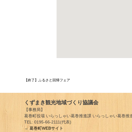
投
【終了】ふるさと回帰フェア
稿
ナ
くずまき観光地域づくり協議会
ビ
【事務局】
葛巻町役場 いらっしゃい葛巻推進課 いらっしゃい葛巻推進
ゲ
TEL: 0195-66-2111(代表)
→
葛巻町WEBサイト