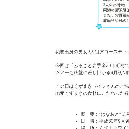
花巻出身の男女2人組アコースティ
今回は「ふるさと岩手全33市町村
ツアーも終盤に差し掛かる9月初旬
この日はくずまきワインさんのご協
地元くずまきの食材にこだわった数
概 要：*はなおと* 岩
日 時：平成30年9月9日（日
場 所：くずまきワイン