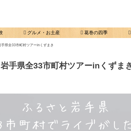
験
グルメ・お土産
葛巻の四季
岩手県全33市町村ツアーinくずまき
 岩手県全33市町村ツアーinくずま