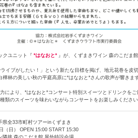
ックユニット『
*はなおと*
』が、くずまきワイン 森のこだま
でライブがしたい！」という新たな目標を掲げ、地元花巻を皮
白樺林の美しい秋の平庭高原に*はなおと*さんの歌声が響きま
力により、*はなおと*コンサート特別スイーツとドリンクをご
種類のスイーツを味わいながらコンサートをお楽しみください
手県全33市町村ツアーinくずまき
） OPEN 15:00 START 15:30
隣接 森のこだま館 屋外特設会場