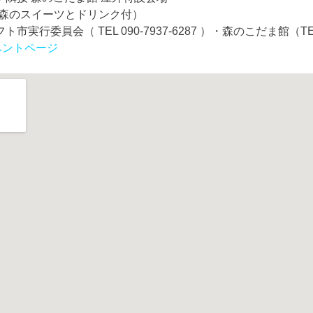
円（森のスイーツとドリンク付）
行委員会（ TEL 090-7937-6287 ）・森のこだま館（TEL 0
 イベントページ