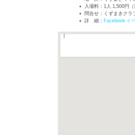
入場料：1人 1,500
問合せ：くずまきクラフト市実
詳 細：
Facebook