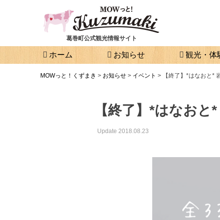
葛巻町公式観光情報サイト
ホーム
お知らせ
観光・体
MOWっと！くずまき
>
お知らせ
>
イベント
>
【終了】*はなおと* 
【終了】*はなおと*
Update 2018.08.23