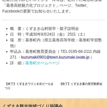
「葛巻高校魅力化プロジェクト」ページ、Twitter、
Facebookの更新でお知らせいたします。
概 要：くずまき山村留学・親子説明会
日 時：平成30年8月24日（金） 25日（土）
場 所：葛巻町内（県立葛巻高等学校・葛巻町学習塾
他）
申込み：葛巻町教育委員会（ TEL 0195-66-2111 内線
271 ・
kuzumaki0901@town.kuzumaki.iwate.jp
）
詳 細：
葛巻町ホームページ
投
【終了】くずまきワイン＆生ビールま
【終了】くずまき夏の星空観察会
つり
稿
ナ
くずまき観光地域づくり協議会