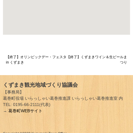
投
【終了】オリンピックデー・フェスタ
【終了】くずまきワイン＆生ビールま
in くずまき
つり
稿
ナ
くずまき観光地域づくり協議会
ビ
【事務局】
ゲ
葛巻町役場 いらっしゃい葛巻推進課 いらっしゃい葛巻推進室 内
TEL: 0195-66-2111(代表)
ー
→
葛巻町WEBサイト
シ
ョ