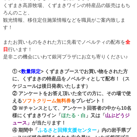
くずまき高原牧場、くずまきワインの特産品の販売はもち
ろんのこと、
観光情報、移住定住施策情報などを職員がご案内致しま
す！
またお買いものをされた方に先着でノベルティの配布を
全
日
行います！
是非この機会にいわて銀河プラザにお立ち寄りください♪
① <
数量限定
> くずまきブースでお買い物をされた方
に、くずまきの特産品をノベルティとして配布！（ス
ケジュールは後日発表いたします）
② アンケートをお答え頂いた全ての方に、その場で使
える
ソフトクリーム無料券
をプレゼント！
③ Ｗチャンスとして、アンケート回答者の中から10名
様にくずまきワイン「
ほたる・白
」又は「
山ぶどうジ
ュース」
が当たります！
④ 期間中「
ふるさと回帰支援センター
」内の岩手県ブ