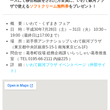
ースにて移住相談をされた方全員に、いわて銀河プラ
ザで使える
ソフトクリーム無料券
をプレゼント！
概 要：いわて・くずまき フェア
日 時：平成30年7月28日（土）～31日（火） 10:30～
19:00（最終日は17:00まで）
場 所：岩手県アンテナショップ いわて銀河プラザ
（東京都中央区銀座5-15-1 南海東京ビル1F)
問合せ：葛巻町役場 総務企画課 いらっしゃい葛巻推進
室 （ TEL 0195-66-2111 内線225 ）
詳 細：
いわて銀河プラザ イベントページ（外部サイ
ト）