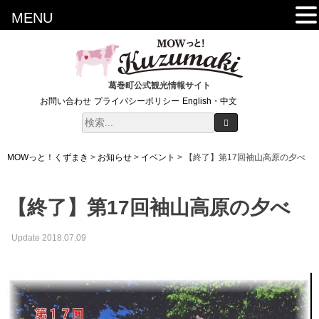
MENU
葛巻町公式観光情報サイト
お問い合わせ
プライバシーポリシー
English・中文
MOWっと！くずまき
>
お知らせ
>
イベント
>
【終了】第17回袖山高原の夕べ
【終了】第17回袖山高原の夕べ
Update 2018.07.09