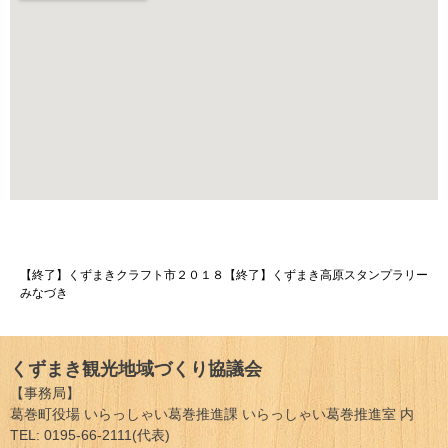
投
【終了】くずまきクラフト市２０１８
【終了】くずまき高原スタンプラリー
みなづき
稿
ナ
くずまき観光地域づくり協議会
ビ
【事務局】
ゲ
葛巻町役場 いらっしゃい葛巻推進課 いらっしゃい葛巻推進室 内
TEL: 0195-66-2111(代表)