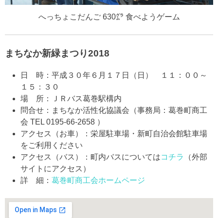
へっちょこだんご 630㌘ 食べようゲーム
まちなか新緑まつり2018
日 時：平成３０年６月１７日（日） １１：００～
１５：３０
場 所：ＪＲバス葛巻駅構内
問合せ：まちなか活性化協議会（事務局：葛巻町商工
会 TEL 0195-66-2658 ）
アクセス（お車）：栄屋駐車場・新町自治会館駐車場
をご利用ください
アクセス（バス）：町内バスについては
コチラ
（外部
サイトにアクセス）
詳 細：
葛巻町商工会ホームページ