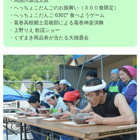
・馬淵川源流太鼓
・へっちょこだんごのお振舞い（３００食限定）
・へっちょこだんご 630㌘ 食べようゲーム
・葛巻高校郷土芸能部による葛巻神楽演舞
・上野りえ 歌謡ショー
・くずまき商品券が当たる大抽選会