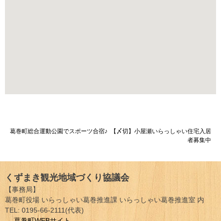
投
葛巻町総合運動公園でスポーツ合宿♪
【〆切】小屋瀬いらっしゃい住宅入居
者募集中
稿
ナ
くずまき観光地域づくり協議会
ビ
【事務局】
ゲ
葛巻町役場 いらっしゃい葛巻推進課 いらっしゃい葛巻推進室 内
TEL: 0195-66-2111(代表)
ー
→
葛巻町WEBサイト