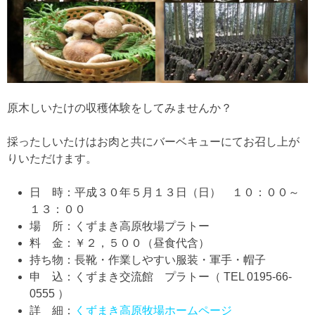
原木しいたけの収穫体験をしてみませんか？
採ったしいたけはお肉と共にバーベキューにてお召し上が
りいただけます。
日 時：平成３０年５月１３日（日） １０：００～
１３：００
場 所：くずまき高原牧場プラトー
料 金：￥２，５００（昼食代含）
持ち物：長靴・作業しやすい服装・軍手・帽子
申 込：くずまき交流館 プラトー（ TEL 0195-66-
0555 ）
詳 細：
くずまき高原牧場ホームページ