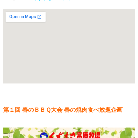
第１回 春のＢＢＱ大会 春の焼肉食べ放題企画