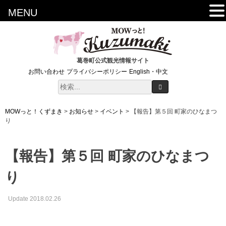
MENU
葛巻町公式観光情報サイト
お問い合わせ
プライバシーポリシー
English・中文
MOWっと！くずまき
>
お知らせ
>
イベント
>
【報告】第５回 町家のひなまつ
り
【報告】第５回 町家のひなまつ
り
Update 2018.02.26