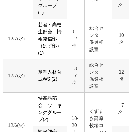
グループ
名
(1)
若者・高校
総合セ
生部会 情
9-
ンター
10
12/7(水)
報発信部
12
保健相
名
（ばず部）
時
談室
(1)
総合セ
13-
基幹人材育
ンター
12
12/7(水)
17
成WS (2)
保健相
名
時
談室
特産品部
会 ワーキ
7
くずま
ンググルー
名
18-
き高原
プ(2)
12/6(火)
20
牧場コ
観光部会