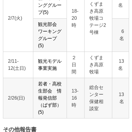
くずま
ンググルー
名
18-
き高原
プ(5)
2/7(火)
20
牧場コ
観光部会
時
テージ2
ワーキング
6
号棟
グループ
名
(5)
２
くずま
2/11-
観光モデル
13
日
き高原
12(土日)
事業実施
名
間
牧場
若者・高校
総合セ
生部会 情
13-
ンター
13
2/26(日)
報発信部
16
保健相
名
（ばず部）
時
談室
(5)
その他報告書