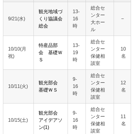
総合セ
観光地域づ
13-
ンター
9/21(水)
くり協議会
16
−
大ホー
総会
時
ル
総合セ
特産品部
13-
10/10(月
ンター
10
会 基礎Ｗ
19
祝)
保健相
名
Ｓ
時
談室
総合セ
9-
観光部会
ンター
12
10/11(火)
16
基礎ＷＳ
保健相
名
時
談室
総合セ
観光部会
9-
ンター
11
10/15(土)
アイデアソ
16
保健相
名
ン(1)
時
談室