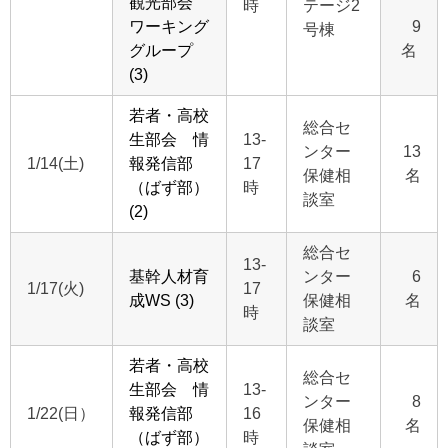
観光部会
時
テージ2
ワーキング
9
号棟
グループ
名
(3)
若者・高校
総合セ
生部会 情
13-
ンター
13
1/14(土)
報発信部
17
保健相
名
（ばず部）
時
談室
(2)
総合セ
13-
基幹人材育
ンター
6
1/17(火)
17
成WS (3)
保健相
名
時
談室
若者・高校
総合セ
生部会 情
13-
ンター
8
1/22(日）
報発信部
16
保健相
名
（ばず部）
時