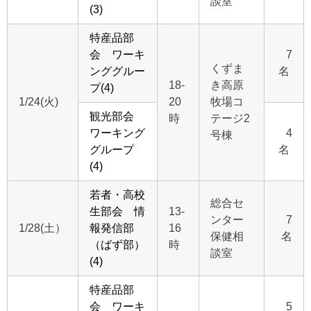
談室
(3)
特産品部
会 ワーキ
7
くずま
ンググルー
名
18-
き高原
プ(4)
1/24(火)
20
牧場コ
観光部会
時
テージ2
ワーキング
4
号棟
グループ
名
(4)
若者・高校
総合セ
生部会 情
13-
ンター
7
1/28(土）
報発信部
16
保健相
名
（ばず部）
時
談室
(4)
特産品部
会 ワーキ
5