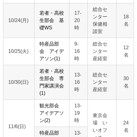
総合セ
若者・高校
17-
ンター
18
10/24(月)
生部会 基
20
保健相
名
礎WS
時
談室
特産品部
9-
総合セ
12
10/25(火)
会 アイデ
16
ンター
名
アソン(1)
時
産経室
若者・高校
13-
総合セ
生部会 専
30
10/30(日)
16
ンター
門家講演会
名
時
産経室
(1)
観光部会
13-
アイデアソ
19
東京会
ン(2)
時
場 い
24
11/6(日)
いオフ
名
特産品部
13-