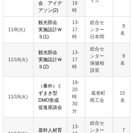
ィス
会 アイデ
19
アソン(2)
時
観光部会
13-
総合セ
9
11/8(火)
実施設計Ｗ
17
ンター
名
Ｓ(1)
時
日本間
総合セ
観光部会
13-
ンター
9
11/16(火)
実施設計Ｗ
17
保健相
名
Ｓ(2)
時
談室
19-
（番外）く
20
ずまき型
葛巻町
15
11/16(火)
時
DMO形成
商工会
名
30
促進座談会
分
総合セ
13-
基幹人材育
ンター
7