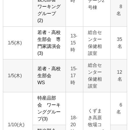
時
テージ2
ワーキング
8
号棟
グループ
名
(2)
若者・高校
総合セ
13-
生部会 専
ンター
35
1/5(木)
15
門家講演会
保健相
名
時
(3)
談室
総合セ
若者・高校
15-
ンター
12
1/5(木)
生部会
17
保健相
名
WS
時
談室
特産品部
会 ワーキ
6
くずま
ンググルー
名
18-
き高原
プ(3)
1/10(火)
20
牧場コ