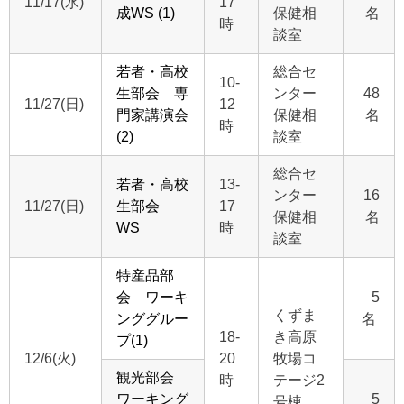
11/17(水)
17
成WS (1)
保健相
名
時
談室
若者・高校
総合セ
10-
生部会 専
ンター
48
11/27(日)
12
門家講演会
保健相
名
時
(2)
談室
総合セ
若者・高校
13-
ンター
16
11/27(日)
生部会
17
保健相
名
WS
時
談室
特産品部
会 ワーキ
5
くずま
ンググルー
名
18-
き高原
プ(1)
12/6(火)
20
牧場コ
観光部会
時
テージ2
ワーキング
5
号棟