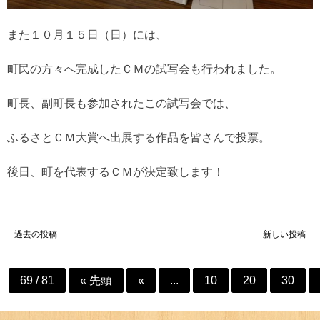
また１０月１５日（日）には、
町民の方々へ完成したＣＭの試写会も行われました。
町長、副町長も参加されたこの試写会では、
ふるさとＣＭ大賞へ出展する作品を皆さんで投票。
後日、町を代表するＣＭが決定致します！
投
過去の投稿
新しい投稿
稿
ナ
69 / 81
« 先頭
«
...
10
20
30
ビ