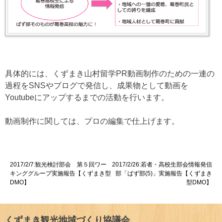
具体的には、くずまき山村留学PR動画制作のための一連の
過程をSNSやブログで発信し、成果物として動画を
Youtubeにアップするまでの活動を行います。
動画制作に関しては、プロの編集で仕上げます。
投
2017/2/7:観光検討部会 第５回ワー
2017/2/26:若者・高校生部会情報発信
キンググループ実施報告【くずまき型
部「ばず部(5)」実施報告【くずまき
稿
DMO】
型DMO】
ナ
ビ
くずまき観光地域づくり協議会